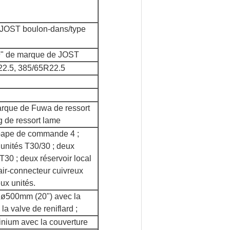
JOST boulon-dans/type
19" de marque de JOST
22.5, 385/65R22.5
rque de Fuwa de ressort
 de ressort lame
ape de commande 4 ;
 unités T30/30 ; deux
T30 ; deux réservoir local
 air-connecteur cuivreux
ux unités.
m ø500mm (20") avec la
la valve de reniflard ;
inium avec la couverture