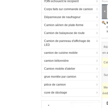
l'OIN échouent le récipient
Corps faits sur commande de camion
Dépanneuse de naufrageur
Camion aérien de plate-forme
c
s
Camion de balayeuse de route
Camion de panneau d'affichage de
LED
Rés
camion de cuisine mobile
en a
camion bétonnière
Cel
Camion mobile d'atelier
Su
grue montée par camion
pièce de camion
Met
cuve de stockage
évi