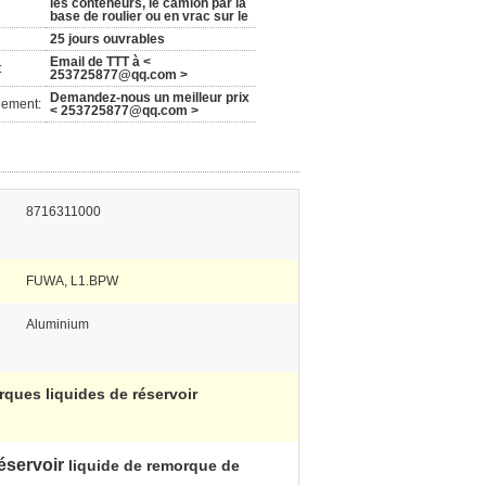
les conteneurs, le camion par la
base de roulier ou en vrac sur le
25 jours ouvrables
Email de TTT à <
:
253725877@qq.com >
Demandez-nous un meilleur prix
nement:
< 253725877@qq.com >
8716311000
FUWA, L1.BPW
Aluminium
ques liquides de réservoir
éservoir
liquide de remorque de