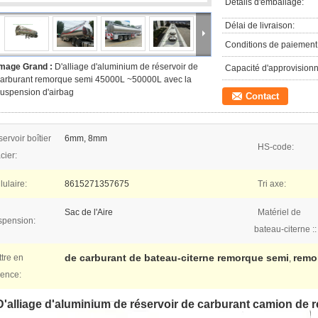
Détails d'emballage:
Délai de livraison:
Conditions de paiement
Image Grand :
D'alliage d'aluminium de réservoir de
Capacité d'approvision
arburant remorque semi 45000L ~50000L avec la
uspension d'airbag
Contact
ervoir boîtier
6mm, 8mm
HS-code:
cier:
lulaire:
8615271357675
Tri axe:
Sac de l'Aire
Matériel de
spension:
bateau-citerne ::
de carburant de bateau-citerne remorque semi
remor
tre en
,
dence:
D'alliage d'aluminium de réservoir de carburant camion de r