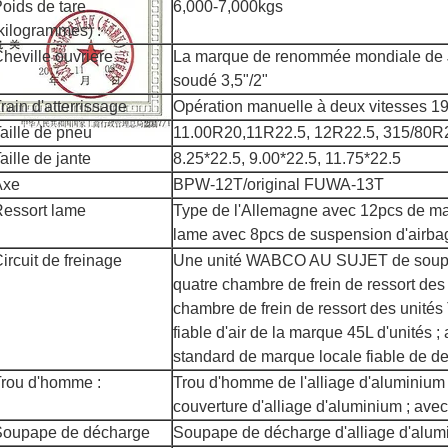
oids de tare
6,000-7,000kgs
kilogrammes) :
heville ouvrière
La marque de renommée mondiale de 
soudé 3,5"/2"
rain d'atterrissage
Opération manuelle à deux vitesses 
aille de pneu
11.00R20,11R22.5, 12R22.5, 315/80R
aille de jante
8.25*22.5, 9.00*22.5, 11.75*22.5
Axe
BPW-12T/original FUWA-13T
essort lame
Type de l'Allemagne avec 12pcs de ma
lame avec 8pcs de suspension d'airbag
ircuit de freinage
Une unité WABCO AU SUJET de soup
quatre chambre de frein de ressort des
chambre de frein de ressort des unités 
fiable d'air de la marque 45L d'unités ;
standard de marque locale fiable de de
rou d'homme :
Trou d'homme de l'alliage d'aluminiu
couverture d'alliage d'aluminium ; avec 
Soupape de décharge
Soupape de décharge d'alliage d'alum