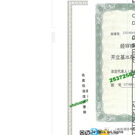
b
C
D
D
S
S
C
D
M
C
C
Je suis en ligne