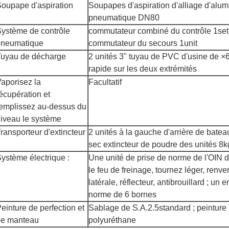
oupape d'aspiration
Soupapes d'aspiration d'alliage d'alum
pneumatique DN80
ystème de contrôle
commutateur combiné du contrôle 1se
pneumatique
commutateur du secours 1unit
Tuyau de décharge
2 unités 3" tuyau de PVC d'usine de 
rapide sur les deux extrémités
aporisez la
Facultatif
écupération et
emplissez au-dessus du
iveau le système
ransporteur d'extincteur
2 unités à la gauche d'arrière de bateau
sec extincteur de poudre des unités 8kg 
ystème électrique :
Une unité de prise de norme de l'OIN d
le feu de freinage, tournez léger, renve
latérale, réflecteur, antibrouillard ; u
norme de 6 bornes
einture de perfection et
Sablage de S.A.2.5standard ; peinture 
de manteau
polyuréthane