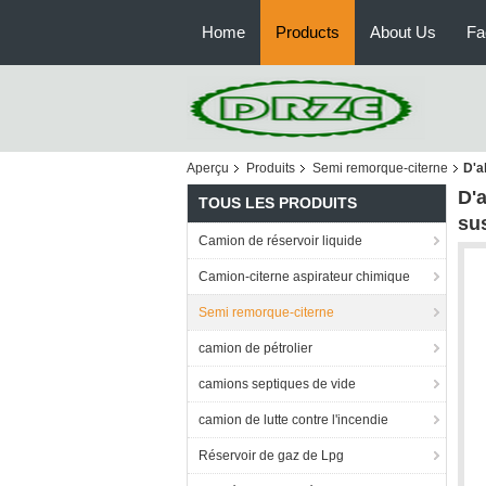
Home
Products
About Us
Fa
Aperçu
Produits
Semi remorque-citerne
D'a
D'
TOUS LES PRODUITS
su
Camion de réservoir liquide
Camion-citerne aspirateur chimique
Semi remorque-citerne
camion de pétrolier
camions septiques de vide
camion de lutte contre l'incendie
Réservoir de gaz de Lpg