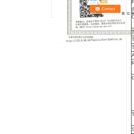
P
une discussion
(
en ligne
C
T
T
T
R
C
T