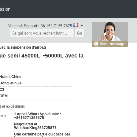
ssion
Ventes & Support：
86-152-7135-7675
Go
vec la suspension d'airbag
que semi 45000L ~50000L avec la
Hubei, Chine
Dong Run Ze
C3
OEM
 et expédition:
1 appel /WhatsApp d'unité :
min:
+8615271357675
Negotiated at
Weichat:King253725877
Une certaine partie du corps par