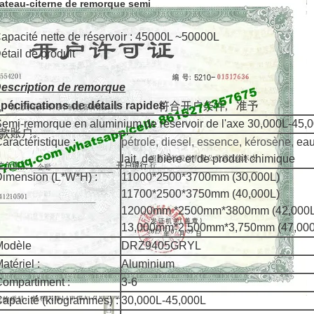
ateau-citerne de remorque semi
apacité nette de réservoir : 45000L ~50000L
étail de produit
escription de remorque
pécifications de détails rapides
emi-remorque en aluminium de réservoir de l'axe 30,000L-45,
aractéristique :
pétrole, diesel, essence, kérosène,
eau
lait, de bière et de produit chimique
imension (L*W*H) :
11000*2500*3700mm (30,000L)
11700*2500*3750mm (40,000L)
12000mm *2500mm*3800mm (42,000L
13,000mm*2,500mm*3,750mm (47,000
Modèle
DRZ9405GRYL
atériel :
Aluminium
ompartiment :
3-6
apacité (kilogrammes) :
30,000L-45,000L