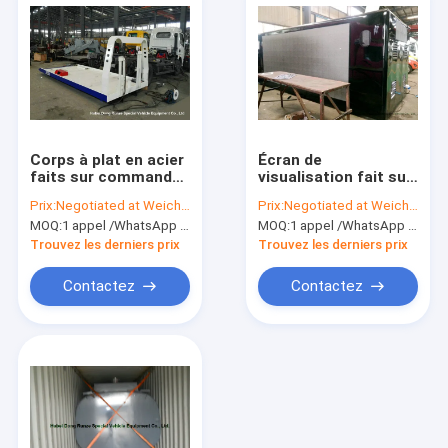
Corps à plat en acier
Écran de
faits sur commande
visualisation fait sur
de camion, corps
commande de corps
Prix:
Negotiated at Weichat:King253725877
Prix:
Negotiated at Weichat:King253725877
supérieur de
de camion pour la
MOQ:
1 appel /WhatsApp d'unité : +8615271357675
MOQ:
1 appel /WhatsApp d'unité : +8615271357675
naufrageur de
publicité mobile de
transporteur de
camion de panneau
Trouvez les derniers prix
Trouvez les derniers prix
voiture
d'affichage de LED
Contactez
Contactez
Accueil
Produits
A propos de nous