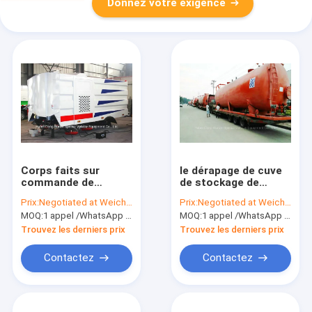
Donnez votre exigence
Corps faits sur
le dérapage de cuve
commande de
de stockage de
camion de balayeuse
l'acide 80000Liters
Prix:
Negotiated at Weichat:King253725877
Prix:
Negotiated at Weichat:King253725877
de route pour
chlorhydrique a
MOQ:
1 appel /WhatsApp d'unité : +8615271357675
MOQ:
1 appel /WhatsApp d'unité : +8615271357675
l'empattement
monté pour le
3360mm de camion
stockage/transport
Trouvez les derniers prix
Trouvez les derniers prix
3800mm 4500mm
Contactez
Contactez