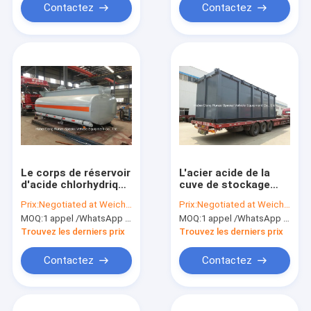
de l'Italie
Contactez
Contactez
Le corps de réservoir
L'acier acide de la
d'acide chlorhydrique
cuve de stockage
pour le camion
70000L monté par
Prix:
Negotiated at Weichat:King253725877
Prix:
Negotiated at Weichat:King253725877
troque le PE rayé par
dérapage a rayé le PE
MOQ:
1 appel /WhatsApp d'unité : +8615271357675
MOQ:
1 appel /WhatsApp d'unité : +8615271357675
acier 16mm -18mm
pour le stockage de
8CBM- 25CBM
gisement de pétrole
Trouvez les derniers prix
Trouvez les derniers prix
Contactez
Contactez