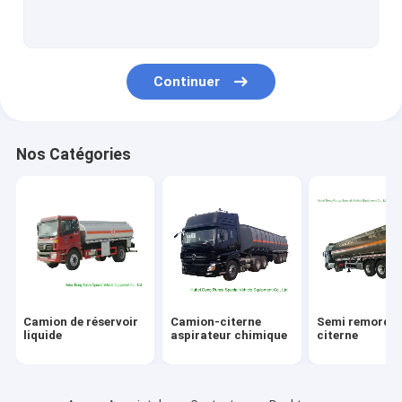
Corps faits sur commande de camion
Dépanneuse de naufrageur
Continuer
Camion aérien de plate-forme
Camion de balayeuse de route
Nos Catégories
Camion de panneau d'affichage de LED
camion de cuisine mobile
camion bétonnière
Camion mobile d'atelier
Camion de réservoir
Camion-citerne
Semi remorqu
grue montée par camion
liquide
aspirateur chimique
citerne
pièce de camion