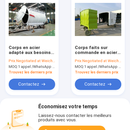
Corps en acier
Corps faits sur
adapté aux besoins
commande en acier
du client de réservoir
forts de camion pour
Prix:
Negotiated at Weichat:King253725877
Prix:
Negotiated at Weichat:King253725877
de vide de Cabon
le camion extérieur
MOQ:
1 appel /WhatsApp d'unité : +8615271357675
MOQ:
1 appel /WhatsApp d'unité : +8615271357675
pour le camion
de balayeuse de
d'eaux d'égout de
route d'ISUZU
Trouvez les derniers prix
Trouvez les derniers prix
vide 4 - 20 M3
Contactez
Contactez
Économisez votre temps
Laissez-nous contacter les meilleurs
produits avec vous.