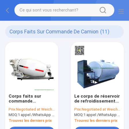
Corps Faits Sur Commande De Camion
(11)
Corps faits sur
Le corps de réservoir
commande
de refroidissement
compacts 6 de
du lait d'acier
Prix:
Negotiated at Weichat:King253725877
Prix:
Negotiated at Weichat:King253725877
camion - corps de
inoxydable pour le
MOQ:
1 appel /WhatsApp d'unité : +8615271357675
MOQ:
1 appel /WhatsApp d'unité : +8615271357675
camion du mélangeur
camion troque
8m3 concret avec la
8CBM- 25CBM
Trouvez les derniers prix
Trouvez les derniers prix
pompe de mélange