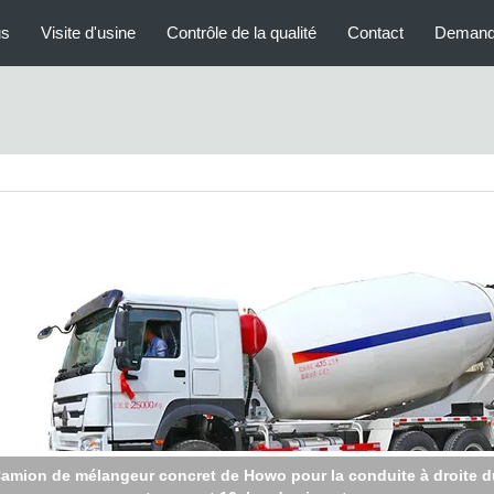
us
Visite d'usine
Contrôle de la qualité
Contact
Demand
amion 2 CBM, camions préparés de mélangeur concret de T. le Ro