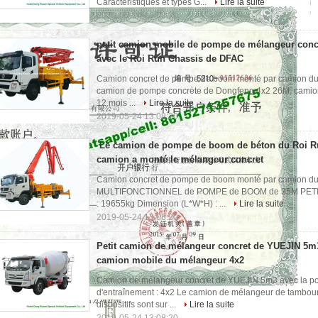
Caractéristiques et types G...
Lire la suite
2019-05-24 13:08:20
petit camion mobile de pompe de mélangeur conc
avec le Roi Run Chassis de DFAC
Camion concret de pompe de boom monté par camion du
camion de pompe concrète de Dongfeng 4x2 26M, camion d
12 mois ...
Lire la suite
2019-05-24 13:08:20
Le camion de pompe de boom de béton du Roi R
camion a monté le mélangeur concret
Camion concret de pompe de boom monté par camion
MULTIFONCTIONNEL de POMPE de BOOM de 35M PETIT 
: 19655kg Dimension (L*W*H) : ...
Lire la suite
2019-05-24 13:08:20
Petit camion de mélangeur concret de YUEJIN 5m
camion mobile du mélangeur 4x2
Camion de mélangeur concret de YUEJIN 5m3 avec la p
d'entraînement : 4x2 Le camion de mélangeur de tambour es
dispositifs sont sur ...
Lire la suite