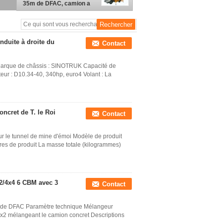
35m de DFAC, camion a
monté le mélangeur
concret
duite à droite du
Contact
arque de châssis : SINOTRUK Capacité de
ur : D10.34-40, 340hp, euro4 Volant : La
cret de T. le Roi
Contact
r le tunnel de mine d'émoi Modèle de produit
es de produit La masse totale (kilogrammes)
x2/4x4 6 CBM avec 3
Contact
de DFAC Paramètre technique Mélangeur
 mélangeant le camion concret Descriptions