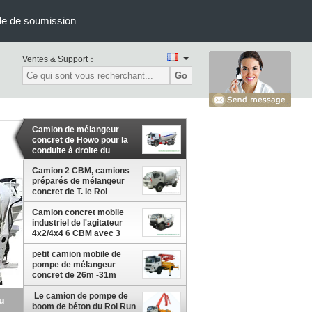
e de soumission
Ventes & Support：
Go
Camion de mélangeur
concret de Howo pour la
conduite à droite du
transport 10cbm de
ciment
Camion 2 CBM, camions
préparés de mélangeur
concret de T. le Roi
Chassis de ciment
Camion concret mobile
industriel de l'agitateur
4x2/4x4 6 CBM avec 3
Seater
petit camion mobile de
pompe de mélangeur
concret de 26m -31m
avec le Roi Run Chassis
de DFAC
Le camion de pompe de
i
boom de béton du Roi Run