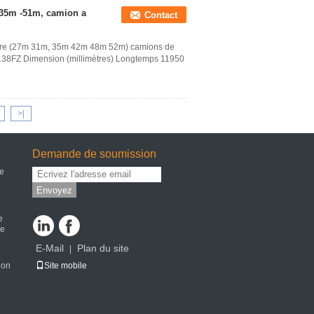
 35m -51m, camion a
Contact
re (27m 31m, 35m 42m 48m 52m) camions de
138FZ Dimension (millimètres) Longtemps 11950
>|
Demande de soumission
de
Envoyez
e
ge
E-Mail
Plan du site
|
ion
Site mobile