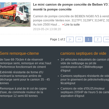
Le mini camion de pompe concrète de Beiben V3
monté la pompe concrète
Camion de pompe concrète de BEIBEN NG80 /V3 à vend
pompe concrète Ventes non. 3127FY, 3129FY, 3134FZ, 3
Au loin 2500 Haut ...
Lire la suite
2019-05-24 13:08:20
Page 1 of 2
|<
<<
1
2
>>
Semi remorque-citerne
camions septiques de vide
de l'axe 68-70cbm 4 de réservoir
16 véhicules industriels de camion 
remorque semi, remorque en vrac haut
vide de nettoyage au jet de
Performnce fonctionnant de ciment
combinaison de CBM/nettoyage
d'égout
Extrémité résistante de forme d'U
inclinant la remorque arrière de
Camions septiques résistants de vid
décharge semi pour le camion 35 - 45
pour le gisement de pétrole/nettoya
tonnes
fécal/égout
Remorque à plat de tri col de cygne
Camions de vide d'ISUZU/moteur
d'axe, de commode rouleur de la
septiques 205HP de l'euro 5 de cam
remorque 12 semi 60 tonnes
aspiration d'égout