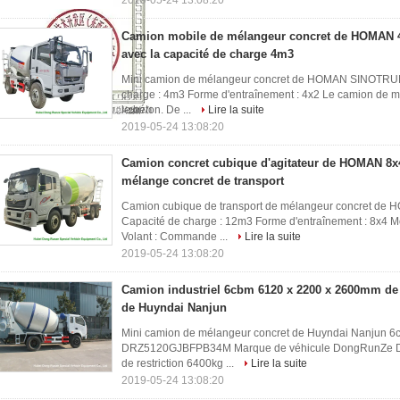
2019-05-24 13:08:20
Camion mobile de mélangeur concret de HOMAN 4x
avec la capacité de charge 4m3
Mini camion de mélangeur concret de HOMAN SINOTRUK
charge : 4m3 Forme d'entraînement : 4x2 Le camion de mé
le béton. De ...
Lire la suite
2019-05-24 13:08:20
Camion concret cubique d'agitateur de HOMAN 8x
mélange concret de transport
Camion cubique de transport de mélangeur concret de
Capacité de charge : 12m3 Forme d'entraînement : 8x4 M
Volant : Commande ...
Lire la suite
2019-05-24 13:08:20
Camion industriel 6cbm 6120 x 2200 x 2600mm de
de Huyndai Nanjun
Mini camion de mélangeur concret de Huyndai Nanjun 6
DRZ5120GJBFPB34M Marque de véhicule DongRunZe Di
de restriction 6400kg ...
Lire la suite
2019-05-24 13:08:20