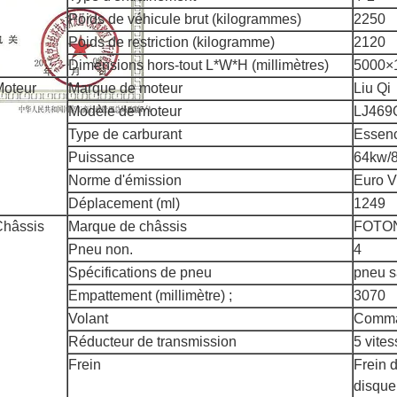
Poids de véhicule brut (kilogrammes)
2250
Poids de restriction (kilogramme)
2120
Dimensions hors-tout L*W*H (millimètres)
5000×
Moteur
Marque de moteur
Liu Qi
Modèle de moteur
LJ469
Type de carburant
Essen
Puissance
64kw/
Norme d'émission
Euro V
Déplacement (ml)
1249
Châssis
Marque de châssis
FOTO
Pneu non.
4
Spécifications de pneu
pneu s
Empattement (millimètre) ;
3070
Volant
Comma
Réducteur de transmission
5 vite
Frein
Frein d
disque