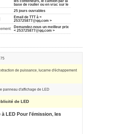
les conteneurs, le camion par la
base de roulier ou en vrac sur le
25 jours ouvrables
Email de TTT à <
:
253725877@qq.com >
Demandez-nous un meilleur prix
nement:
< 253725877@qq.com >
675
'extraction de puissance, lucarne d'échappement
de panneau d'affichage de LED
ublicité de LED
e à LED Pour l'émission, les