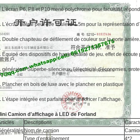
L'écran P6, P8 et P10 mené polychrome pour facultatif, réponde
.
. L'écran latéral peut être soulevé 1.5m pour la représentation d'
. Double chapiteau de défilement de couleur sur la porte arrière
. Équipé des dispositifs de haute qualité de jeu. effet de écoute p
. générateur Superbe-silencieux, l'électricité d'économies, prot
. Plancher en bois de luxe avec le plancher en plastique
. L'étape intégrée est parfaite pour annoncer l'affichage.
ini Camion d'affichage à LED de Forland
rticles
Descriptions
Caracté
énéralités
Nom de camion
Camion
Type d'entraînement
4*2