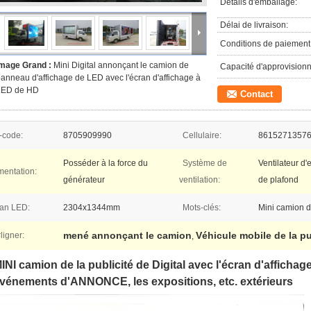
Détails d'emballage:
Délai de livraison:
Conditions de paiement
Image Grand :
Mini Digital annonçant le camion de
Capacité d'approvision
anneau d'affichage de LED avec l'écran d'affichage à
LED de HD
Contact
-code:
8705909990
Cellulaire:
8615271357
Posséder à la force du
Système de
Ventilateur d
mentation:
générateur
ventilation:
de plafond
ran LED:
2304x1344mm
Mots-clés:
Mini camion 
mené annonçant le camion
Véhicule mobile de la p
ligner:
,
INI camion de la publicité de Digital avec l'écran d'affichag
vénements d'ANNONCE, les expositions, etc. extérieurs