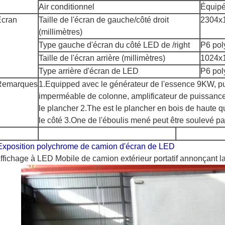
Air conditionnel
Équip
Écran
Taille de l'écran de gauche/côté droit
2304x
(millimètres)
Type gauche d'écran du côté LED de /right
P6 po
Taille de l'écran arrière (millimètres)
1024x
Type arrière d'écran de LED
P6 po
Remarques
1.Equipped avec le générateur de l'essence 9KW, p
imperméable de colonne, amplificateur de puissance
le plancher 2.The est le plancher en bois de haute qu
le côté 3.One de l'éboulis mené peut être soulevé pa
Exposition polychrome de camion d'écran de LED
ffichage à LED Mobile de camion extérieur portatif annonçant 