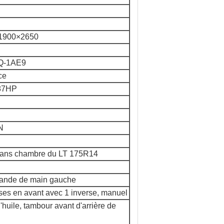
1900×2650
Q-1AE9
ce
87HP
N
ans chambre du LT 175R14
nde de main gauche
sses en avant avec 1 inverse, manuel
'huile, tambour avant d'arrière de