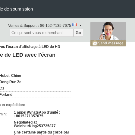
e de soumission
Ventes & Support：
86-152-7135-7675
Go
vec l'écran d'affichage à LED de HD
e de LED avec l'écran
Hubei, Chine
Dong Run Ze
C3
Forland
 et expédition:
1 appel /WhatsApp d'unité :
min:
+8615271357675
Negotiated at
Weichat:King253725877
Une certaine partie du corps par