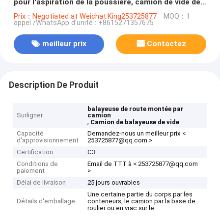
pour l'aspiration de la poussière, camion de vide de
balayeuse
Prix：Negotiated at Weichat:King253725877
MOQ：1
appel /WhatsApp d'unité : +8615271357675
meilleur prix
Contactez
Description De Produit
balayeuse de route montée par
Surligner
camion
,
Camion de balayeuse de vide
Capacité
Demandez-nous un meilleur prix <
d'approvisionnement
253725877@qq.com >
Certification
C3
Conditions de
Email de TTT à < 253725877@qq.com
paiement
>
Délai de livraison
25 jours ouvrables
Une certaine partie du corps par les
Détails d'emballage
conteneurs, le camion par la base de
roulier ou en vrac sur le