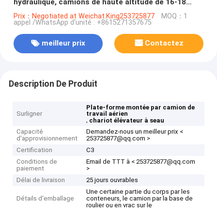
hydraulique, camions de haute altitude de 16-18
mètres
Prix：Negotiated at Weichat:King253725877
MOQ：1
appel /WhatsApp d'unité : +8615271357675
meilleur prix
Contactez
Description De Produit
Plate-forme montée par camion de
Surligner
travail aérien
,
chariot élévateur à seau
Capacité
Demandez-nous un meilleur prix <
d'approvisionnement
253725877@qq.com >
Certification
C3
Conditions de
Email de TTT à < 253725877@qq.com
paiement
>
Délai de livraison
25 jours ouvrables
Une certaine partie du corps par les
Détails d'emballage
conteneurs, le camion par la base de
roulier ou en vrac sur le