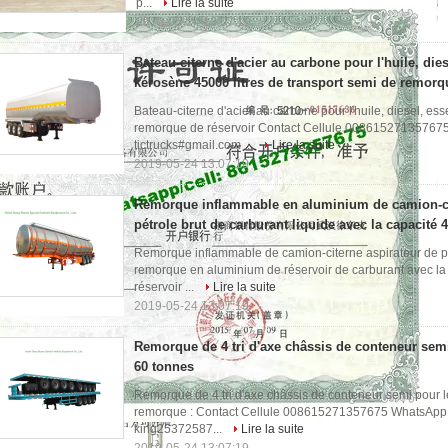
p...
Lire la suite
2019-05-24 13:07:19
Bateau-citerne d'acier au carbone pour l'huile, die
kérosène 45000 litres de transport semi de remorq
Bateau-citerne d'acier au carbone pour l'huile, diesel, es
remorque de réservoir Contact Cellule 0086152713576
tictrucks#gmail.com ...
Lire la suite
2019-05-24 13:07:19
Remorque inflammable en aluminium de camion-ci
pétrole brut de carburant liquide avec la capacité 4
Remorque inflammable de camion-citerne aspirateur de pét
remorque en aluminium de réservoir de carburant avec la c
réservoir ...
Lire la suite
2019-05-24 13:07:19
Remorque de 4 tri d'axe châssis de conteneur sem
60 tonnes
Remorque de 4 tri d'axe châssis de conteneur semi pour 
remorque : Contact Cellule 008615271357675 WhatsApp 
king25372587...
Lire la suite