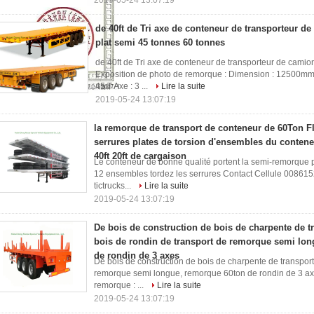
2019-05-24 13:07:19
de 40ft de Tri axe de conteneur de transporteur 
plat semi 45 tonnes 60 tonnes
de 40ft de Tri axe de conteneur de transporteur de cami
Exposition de photo de remorque : Dimension : 12500m
45 T Axe : 3 ...
Lire la suite
2019-05-24 13:07:19
la remorque de transport de conteneur de 60Ton Fl
serrures plates de torsion d'ensembles du contene
40ft 20ft de cargaison
Le conteneur de bonne qualité portent la semi-remorque pl
12 ensembles tordez les serrures Contact Cellule 008
tictrucks...
Lire la suite
2019-05-24 13:07:19
De bois de construction de bois de charpente de 
bois de rondin de transport de remorque semi lo
de rondin de 3 axes
De bois de construction de bois de charpente de transpor
remorque semi longue, remorque 60ton de rondin de 3 a
remorque : ...
Lire la suite
2019-05-24 13:07:19