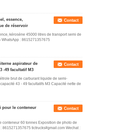
sel, essence,
Contact
ue de réservoir
sence, kérosène 45000 litres de transport semi de
75 WhatsApp : 8615271357675
terne aspirateur de
Contact
3 -49 facultatif M3
role brut de carburant liquide de semi-
apacité 43 - 49 facultatifs M3 Capacité nette de
i pour le conteneur
Contact
le conteneur 60 tonnes Exposition de photo de
: 8615271357675 tictrucks#gmail.com Wechat :