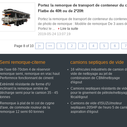
Portez la remorque de transport de conteneur du 
Flatbe de 40ft ou de 2*20ft
Portez la remorque de transport de conteneur du conteneu
de photo de remorque : Modèle de remorque De 3 axes de
Portez le ...
Lire la suite
2019-05-24 13:07:19
Page 8 of 10
|<
<<
1
2
3
4
5
6
7
Semi remorque-citerne
camions septiques de vide
de l'axe 68-70cbm 4 de réservoir
16 véhicules industriels de camion 
remorque semi, remorque en vrac haut
vide de nettoyage au jet de
Performnce fonctionnant de ciment
combinaison de CBM/nettoyage
d'égout
Extrémité résistante de forme d'U
inclinant la remorque arrière de
Camions septiques résistants de vid
décharge semi pour le camion 35 - 45
pour le gisement de pétrole/nettoya
tonnes
fécal/égout
Remorque à plat de tri col de cygne
Camions de vide d'ISUZU/moteur
d'axe, de commode rouleur de la
septiques 205HP de l'euro 5 de cam
remorque 12 semi 60 tonnes
aspiration d'égout