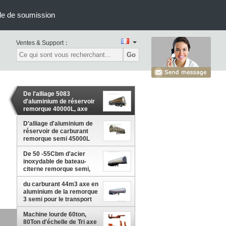
e de soumission
Ventes & Support：
Go
De l'alliage 5083
d'aluminium de réservoir
remorque 40000L, axe
d'essence et d'huile semi
du bateau-citerne 3 de la
D'alliage d'aluminium de
livraison
réservoir de carburant
remorque semi 45000L
~50000L avec la
De 50 -55Cbm d'acier
suspension d'airbag
inoxydable de bateau-
citerne remorque semi,
essence de 3
axes/remorque réservoir
du carburant 44m3 axe en
de gazole
aluminium de la remorque
3 semi pour le transport
40T- 45Ton d'huile de
santé
Machine lourde 60ton,
00L
80Ton d'échelle de Tri axe