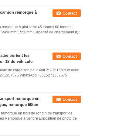
de camion remorque à
Contact
on remorque à plat semi 45 tonnes 60 tonnes
m*2490mm*1550mm Capacité de chargement (t) :
atbe portent les
Contact
ur 12 du véhicule
ate de cargaison pour 40ft 2*20ft 1*20ft et avec
615271357675 WhatsApp : 8615271357675
transport remorque en
Contact
ngue, remorque 60ton
t remorque en bois de rondin de transport de
xes Remorque à vendre Exposition de photo de