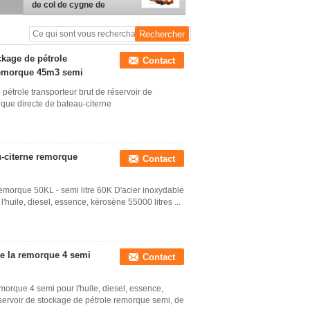
de col de cygne de
Lowbed de remorque
hydraulique semi
ckage de pétrole
Contact
 remorque 45m3 semi
pétrole transporteur brut de réservoir de
que directe de bateau-citerne
u-citerne remorque
Contact
emorque 50KL - semi litre 60K D'acier inoxydable
'huile, diesel, essence, kérosène 55000 litres ...
de la remorque 4 semi
Contact
morque 4 semi pour l'huile, diesel, essence,
servoir de stockage de pétrole remorque semi, de