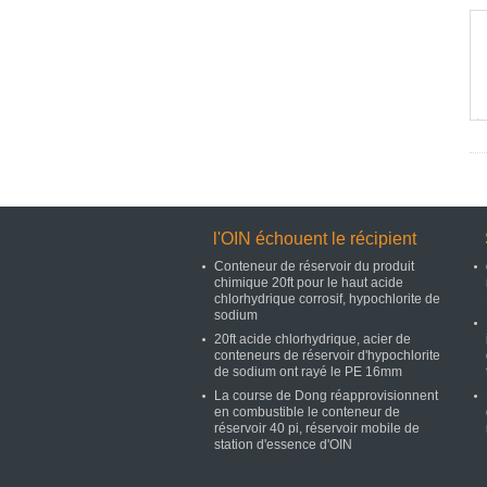
l'OIN échouent le récipient
Conteneur de réservoir du produit
chimique 20ft pour le haut acide
chlorhydrique corrosif, hypochlorite de
sodium
20ft acide chlorhydrique, acier de
conteneurs de réservoir d'hypochlorite
de sodium ont rayé le PE 16mm
La course de Dong réapprovisionnent
en combustible le conteneur de
réservoir 40 pi, réservoir mobile de
station d'essence d'OIN