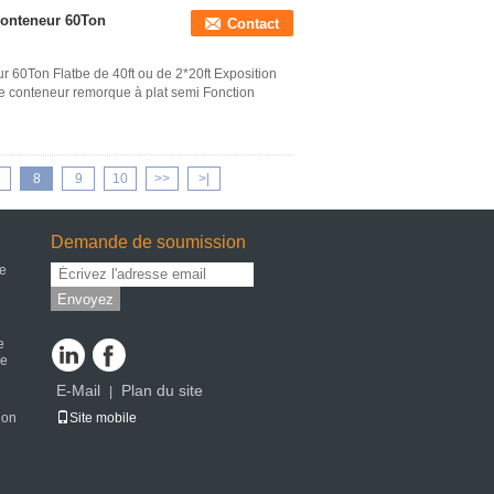
conteneur 60Ton
Contact
r 60Ton Flatbe de 40ft ou de 2*20ft Exposition
 conteneur remorque à plat semi Fonction
8
9
10
>>
>|
Demande de soumission
de
Envoyez
e
ge
E-Mail
Plan du site
|
ion
Site mobile