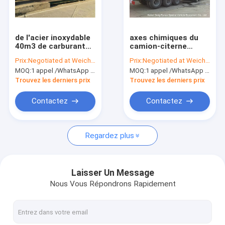
Factory Tour
Quality Control
de l'acier inoxydable
axes chimiques du
40m3 de carburant
camion-citerne
Contact Us
de bateau-citerne
aspirateur 30-45CBM
Prix:
Negotiated at Weichat:King253725877
Prix:
Negotiated at Weichat:King253725877
axes de la remorque
3 pour l'acide
MOQ:
1 appel /WhatsApp d'unité : +8615271357675
MOQ:
1 appel /WhatsApp d'unité : +8615271357675
3 semi pour le diesel,
chlorhydrique, la
Request A Quote
huile, essence,
livraison de chlorure
Trouvez les derniers prix
Trouvez les derniers prix
transport 40Ton de
ferrique
kérosène
Contactez
Contactez
Camion de réservoir liquide
Regardez plus
Camion-citerne aspirateur chimique
Semi remorque-citerne
Laisser Un Message
Nous Vous Répondrons Rapidement
camion de pétrolier
camions septiques de vide