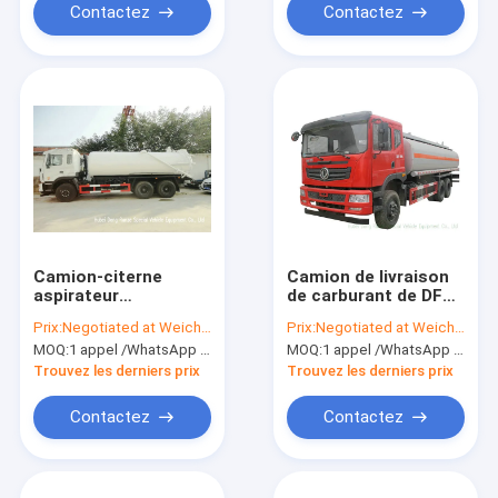
au jet
Contactez
Contactez
Camion-citerne
Camion de livraison
aspirateur
de carburant de DFAC
d'aspiration d'eaux
6 x 4/capacité élevée
Prix:
Negotiated at Weichat:King253725877
Prix:
Negotiated at Weichat:King253725877
d'égout de rouleur de
mobile de Bowser
MOQ:
1 appel /WhatsApp d'unité : +8615271357675
MOQ:
1 appel /WhatsApp d'unité : +8615271357675
JAC LHD 4x2 10 avec
22000L de carburant
la pompe à vide 16m3
Trouvez les derniers prix
Trouvez les derniers prix
Contactez
Contactez