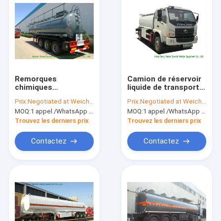
Remorques
Camion de réservoir
chimiques
liquide de transport
résistantes de
de Forland/camion
Prix:
Negotiated at Weichat:King253725877
Prix:
Negotiated at Weichat:King253725877
réservoir pour 30 -
mobile 3000L-4000L
MOQ:
1 appel /WhatsApp d'unité : +8615271357675
MOQ:
1 appel /WhatsApp d'unité : +8615271357675
transport
de ravitaillement
d'hydroxyde de
Trouvez les derniers prix
Trouvez les derniers prix
sodium 45MT
Contactez
Contactez
Home
Products
About Us