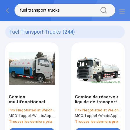
Fuel Transport Trucks
(244)
Camion
Camion de réservoir
multifonctionnel
liquide de transport
d'appareil de rinçage
de l'eau de JAC 4X2
Prix:
Negotiated at Weichat:King253725877
Prix:
Negotiated at Weichat:King253725877
d'égout de Dongfeng
avec la pompe à eau
MOQ:
1 appel /WhatsApp d'unité : +8615271357675
MOQ:
1 appel /WhatsApp d'unité : +8615271357675
avec la pompe à
de HONDA 10m3
haute pression
Trouvez les derniers prix
Trouvez les derniers prix
4000L de nettoyage