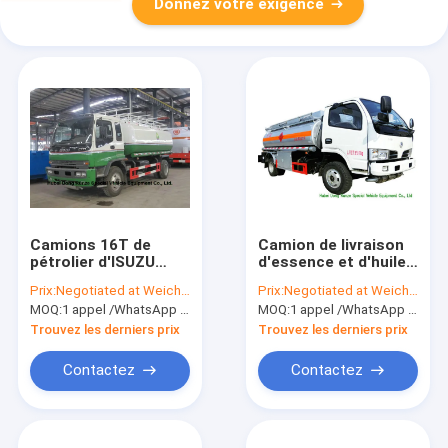
Donnez votre exigence
Camions 16T de
Camion de livraison
pétrolier d'ISUZU
d'essence et d'huile
avec le transport de
d'acier au carbone
Prix:
Negotiated at Weichat:King253725877
Prix:
Negotiated at Weichat:King253725877
pompe à essence de
pour le véhicule
MOQ:
1 appel /WhatsApp d'unité : +8615271357675
MOQ:
1 appel /WhatsApp d'unité : +8615271357675
bonne qualité ou
réapprovisionnant en
l'huile refuling, diesel,
combustible l'anti
Trouvez les derniers prix
Trouvez les derniers prix
essence, kérosène,
corrosion 5000Liters
Contactez
Contactez