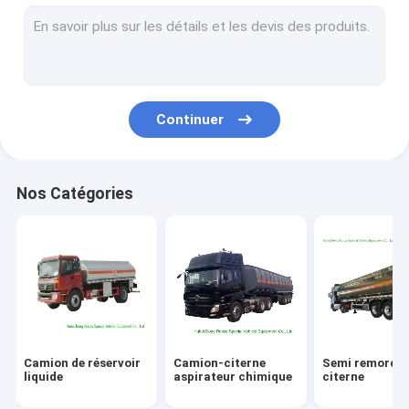
camion de lutte contre l'incendie
Réservoir de gaz de Lpg
l'OIN échouent le récipient
Continuer
Corps faits sur commande de camion
Dépanneuse de naufrageur
Nos Catégories
Camion aérien de plate-forme
Camion de balayeuse de route
Camion de panneau d'affichage de LED
camion de cuisine mobile
Camion de réservoir
Camion-citerne
Semi remorqu
camion bétonnière
liquide
aspirateur chimique
citerne