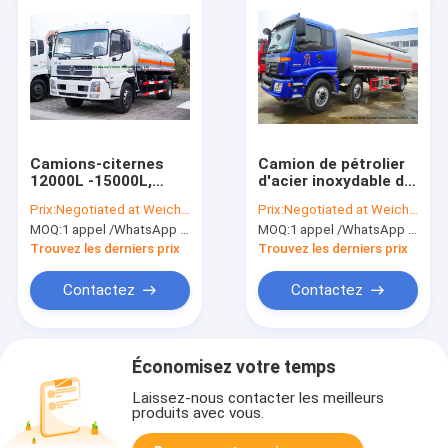
Camions-citernes
Camion de pétrolier
12000L -15000L,
d'acier inoxydable de
camion citerne de
FOTON Auman pour
Prix:
Negotiated at Weichat:King253725877
Prix:
Negotiated at Weichat:King253725877
gazole RHD/LHD du
le transport de
MOQ:
1 appel /WhatsApp d'unité : +8615271357675
MOQ:
1 appel /WhatsApp d'unité : +8615271357675
Roi Run Mobile
carburant
diesel/pétrole brut
Trouvez les derniers prix
Trouvez les derniers prix
Contactez
Contactez
Économisez votre temps
Laissez-nous contacter les meilleurs
produits avec vous.