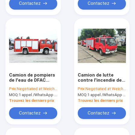
l'incendie
Contactez
Contactez
Camion de pompiers
Camion de lutte
de l'eau de DFAC
contre l'incendie de
avec le réservoir
réservoir d'eau
Prix:
Negotiated at Weichat:King253725877
Prix:
Negotiated at Weichat:King253725877
d'eau 6000 litres de
d'ISUZU NKR 600P
MOQ:
1 appel /WhatsApp d'unité : +8615271357675
MOQ:
1 appel /WhatsApp d'unité : +8615271357675
4x2/4x4 Off Road
avec la pompe à
pour la lutte contre
incendie 3000Liters
Trouvez les derniers prix
Trouvez les derniers prix
l'incendie
Contactez
Contactez