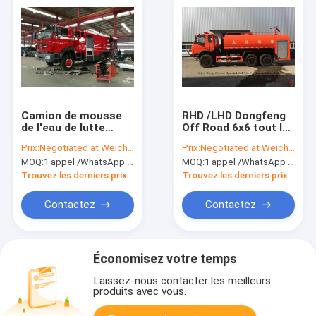
Camion de mousse
RHD /LHD Dongfeng
de l'eau de lutte
Off Road 6x6 tout le
contre l'incendie de
camion de l'eau
Prix:
Negotiated at Weichat:King253725877
Prix:
Negotiated at Weichat:King253725877
Beiben 2534 RHD
d'entraînement de
MOQ:
1 appel /WhatsApp d'unité : +8615271357675
MOQ:
1 appel /WhatsApp d'unité : +8615271357675
/LHD outre Road-6x6
roue avec le véhicule
du véhicule À ROUES
À ROUES MOTRICES
Trouvez les derniers prix
Trouvez les derniers prix
MOTRICES EURO3/5
EURO3/5 de camion
de l'eau de pompe à
Contactez
Contactez
incendie
Économisez votre temps
Laissez-nous contacter les meilleurs
produits avec vous.